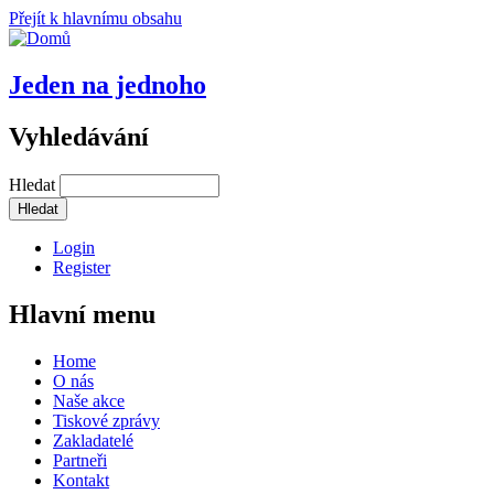
Přejít k hlavnímu obsahu
Jeden na jednoho
Vyhledávání
Hledat
Login
Register
Hlavní menu
Home
O nás
Naše akce
Tiskové zprávy
Zakladatelé
Partneři
Kontakt