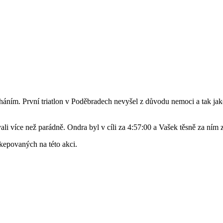
áním. První triatlon v Poděbradech nevyšel z důvodu nemoci a tak jako 
i více než parádně. Ondra byl v cíli za 4:57:00 a Vašek těsně za ním
kepovaných na této akci.