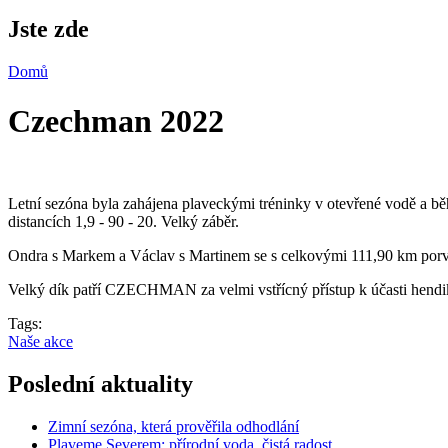
Jste zde
Domů
Czechman 2022
Letní sezóna byla zahájena plaveckými tréninky v otevřené vodě a běh
distancích 1,9 - 90 - 20. Velký záběr.
Ondra s Markem a Václav s Martinem se s celkovými 111,90 km porval
Velký dík patří CZECHMAN za velmi vstřícný přístup k účasti hendi
Tags:
Naše akce
Poslední aktuality
Zimní sezóna, která prověřila odhodlání
Plaveme Severem: přírodní voda, čistá radost