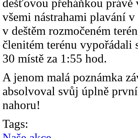
dešťovou přeháňkou právě v 
všemi nástrahami plavání v
v deštěm rozmočeném terén
členitém terénu vypořádali se
30 místě za 1:55 hod.
A jenom malá poznámka záv
absolvoval svůj úplně první 
nahoru!
Tags:
Naše akce